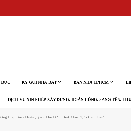
Ủ ĐỨC
KÝ GỬI NHÀ ĐẤT
BÁN NHÀ TPHCM
LI
DỊCH VỤ XIN PHÉP XÂY DỰNG, HOÀN CÔNG, SANG TÊN, THỪ
ờng Hiệp Bình Phước, quận Thủ Đức. 1 trệt 3 lầu. 4,750 tỷ. 51m2