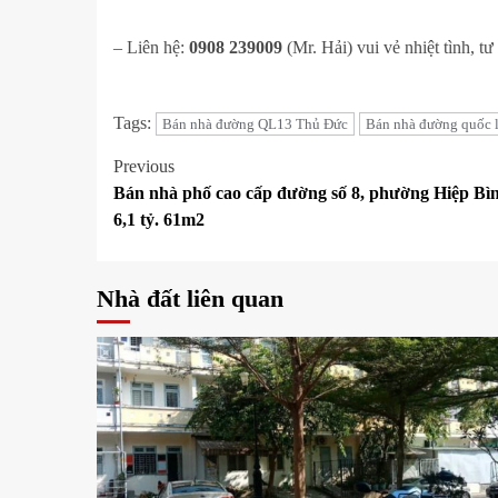
Sân
thượng
sau
– Liên hệ:
0908 239009
(Mr. Hải) vui vẻ nhiệt tình, t
rộng,
trồng
rau
Tags:
Bán nhà đường QL13 Thủ Đức
Bán nhà đường quốc 
sạch
ăn
Post
Previous
quanh
năm
Bán nhà phố cao cấp đường số 8, phường Hiệp Bìn
navigation
6,1 tỷ. 61m2
Nhà đất liên quan