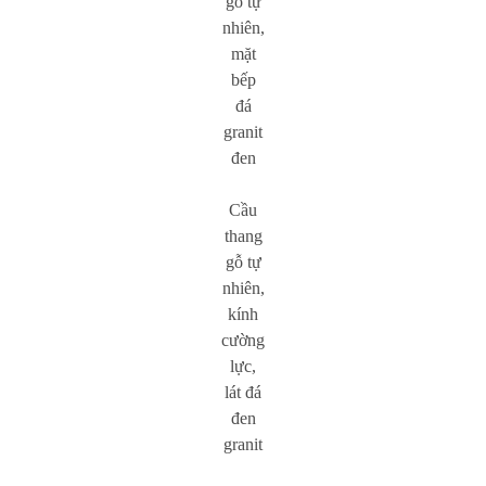
gỗ tự
nhiên,
mặt
bếp
đá
granit
đen
Cầu
thang
gỗ tự
nhiên,
kính
cường
lực,
lát đá
đen
granit