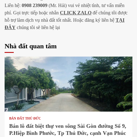
Liên hệ:
0908 239009
(Mr. Hải) vui vẻ nhiệt tình, tư vấn miễn
phí. Gọi trực tiếp hoặc nhắn
CLICK ZAL
O
để chúng tôi được
hỗ trợ làm dịch vụ nhà đất tốt nhất. Hoặc đăng ký liên hệ
TẠI
ĐÂY
chúng tôi sẽ liên hệ lại
Nhà đất quan tâm
1 min read
BÁN ĐẤT THỦ ĐỨC
Bán lô đất biệt thự ven sông Sài Gòn đường Số 9,
P.Hiệp Bình Phước, Tp Thủ Đức, cạnh Vạn Phúc