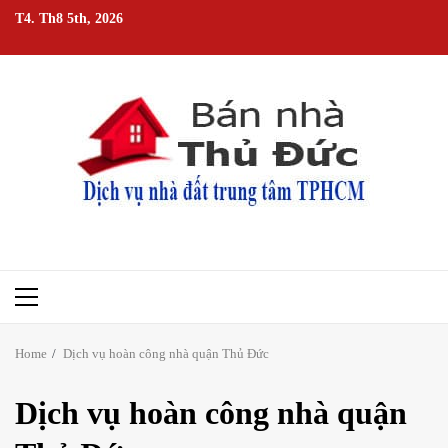
Skip
T4. Th8 5th, 2026
to
content
Primary
Menu
Home
Dịch vụ hoàn công nhà quận Thủ Đức
Dịch vụ hoàn công nhà quận