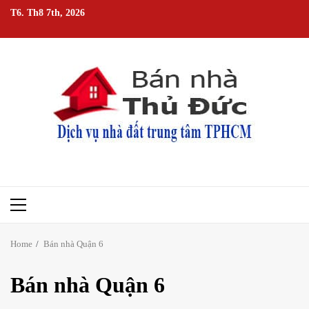
Skip
T6. Th8 7th, 2026
to
content
Primary
Menu
Home
Bán nhà Quận 6
Bán nhà Quận 6