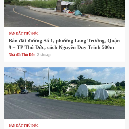
1 min read
BÁN ĐẤT THỦ ĐỨC
Bán đất đường Số 1, phường Long Trường, Quận
9 – TP Thủ Đức, cách Nguyễn Duy Trinh 500m
Nhà đất Thủ Đức
2 năm ago
1 min read
BÁN ĐẤT THỦ ĐỨC