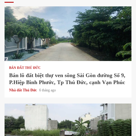
1 min read
BÁN ĐẤT THỦ ĐỨC
Bán lô đất biệt thự ven sông Sài Gòn đường Số 9,
P.Hiệp Bình Phước, Tp Thủ Đức, cạnh Vạn Phúc
Nhà đất Thủ Đức
6 tháng ago