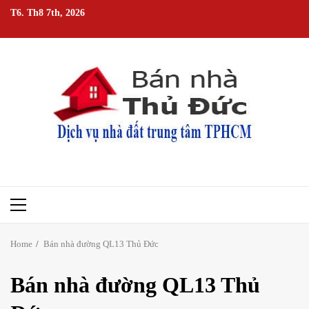
Skip
T6. Th8 7th, 2026
to
content
Primary
Menu
Home
Bán nhà đường QL13 Thủ Đức
Bán nhà đường QL13 Thủ