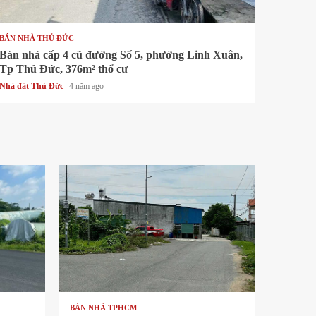
1 min read
BÁN NHÀ THỦ ĐỨC
Bán nhà cấp 4 cũ đường Số 5, phường Linh Xuân,
Tp Thủ Đức, 376m² thổ cư
Nhà đất Thủ Đức
4 năm ago
1 min read
BÁN NHÀ TPHCM