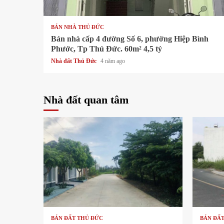
1 min read
BÁN NHÀ THỦ ĐỨC
Bán nhà cấp 4 đường Số 6, phường Hiệp Bình
Phước, Tp Thủ Đức. 60m² 4,5 tỷ
Nhà đất Thủ Đức
4 năm ago
Nhà đất quan tâm
1 min read
1 min re
BÁN ĐẤT THỦ ĐỨC
BÁN ĐẤ