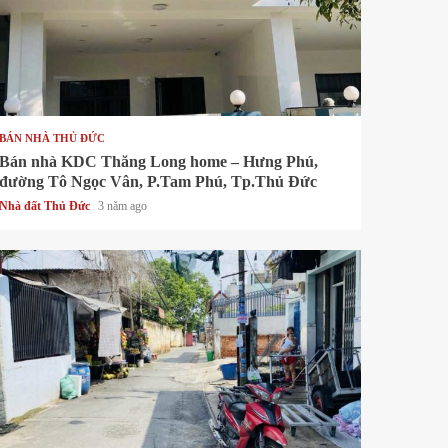
1 min read
BÁN NHÀ THỦ ĐỨC
Bán nhà KDC Thăng Long home – Hưng Phú,
đường Tô Ngọc Vân, P.Tam Phú, Tp.Thủ Đức
Nhà đất Thủ Đức
3 năm ago