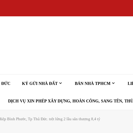
Ủ ĐỨC
KÝ GỬI NHÀ ĐẤT
BÁN NHÀ TPHCM
LI
DỊCH VỤ XIN PHÉP XÂY DỰNG, HOÀN CÔNG, SANG TÊN, THỪ
ệp Bình Phước, Tp Thủ Đức. trệt lửng 2 lầu sân thượng 8,4 tỷ