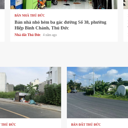
1 min read
BÁN NHÀ THỦ ĐỨC
Bán nhà nhỏ hẻm ba gác đường Số 38, phường
Hiệp Bình Chánh, Thủ Đức
Nhà đất Thủ Đức
4 năm ago
ad
1 min read
T THỦ ĐỨC
BÁN ĐẤT THỦ ĐỨC