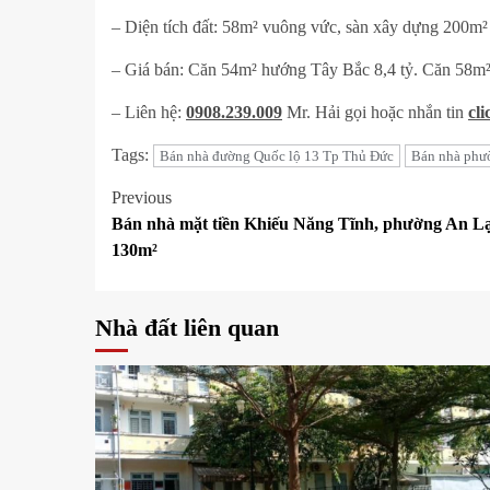
– Diện tích đất: 58m² vuông vức, sàn xây dựng 200m²
– Giá bán: Căn 54m² hướng Tây Bắc 8,4 tỷ. Căn 58m
– Liên hệ:
0908.239.009
Mr. Hải gọi hoặc nhắn tin
cli
Tags:
Bán nhà đường Quốc lộ 13 Tp Thủ Đức
Bán nhà phư
Post
Previous
Bán nhà mặt tiền Khiếu Năng Tĩnh, phường An Lạ
navigation
130m²
Nhà đất liên quan