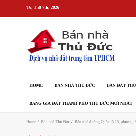
Skip
T6. Th8 7th, 2026
to
content
HOME
BÁN NHÀ THỦ ĐỨC
BÁN ĐẤT TH
BẢNG GIÁ ĐẤT THÀNH PHỐ THỦ ĐỨC MỚI NHẤT
Home
Bán nhà Thủ Đức
Bán nhà đường Quốc lộ 13, phường Hi