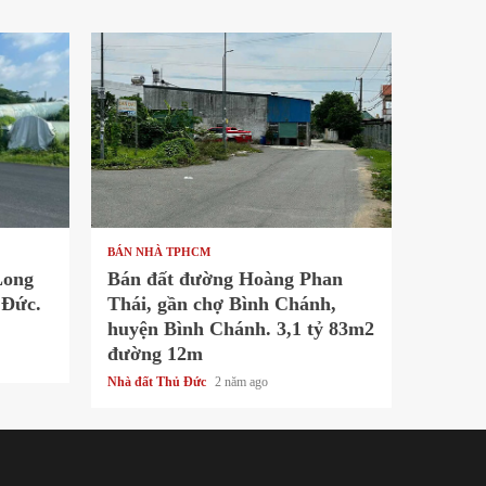
1 min read
BÁN NHÀ TPHCM
Long
Bán đất đường Hoàng Phan
 Đức.
Thái, gần chợ Bình Chánh,
huyện Bình Chánh. 3,1 tỷ 83m2
đường 12m
Nhà đất Thủ Đức
2 năm ago