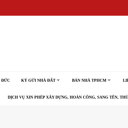
Ủ ĐỨC
KÝ GỬI NHÀ ĐẤT
BÁN NHÀ TPHCM
LI
DỊCH VỤ XIN PHÉP XÂY DỰNG, HOÀN CÔNG, SANG TÊN, THỪ