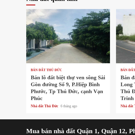
1 min read
1 min
BÁN ĐẤT THỦ ĐỨC
BÁN ĐẤ
Bán lô đất biệt thự ven sông Sài
Bán đ
Gòn đường Số 9, P.Hiệp Bình
Long 
Phước, Tp Thủ Đức, cạnh Vạn
Thủ Đ
Phúc
Trinh
Nhà đất Thủ Đức
6 tháng ago
Nhà đất
Mua bán nhà đất Quận 1, Quận 12, P