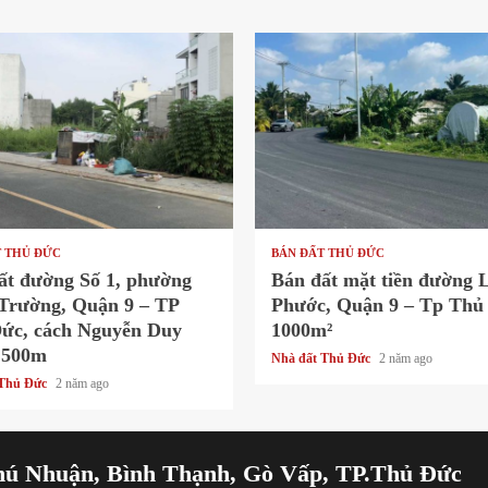
 read
1 min read
T THỦ ĐỨC
BÁN ĐẤT THỦ ĐỨC
ất đường Số 1, phường
Bán đất mặt tiền đường 
Trường, Quận 9 – TP
Phước, Quận 9 – Tp Thủ
ức, cách Nguyễn Duy
1000m²
 500m
Nhà đất Thủ Đức
2 năm ago
 Thủ Đức
2 năm ago
hú Nhuận, Bình Thạnh, Gò Vấp, TP.Thủ Đức