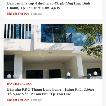
Bán căn nhà cấp 4 đường Số 49, phường Hiệp Bình
Chánh, Tp Thủ Đức. 63m² 4,6 tỷ
Nhà đất Thủ Đức
3 năm ago
1 min read
BÁN NHÀ THỦ ĐỨC
Bán nhà KDC Thăng Long home – Hưng Phú, đường
Tô Ngọc Vân, P.Tam Phú, Tp.Thủ Đức
Nhà đất Thủ Đức
3 năm ago