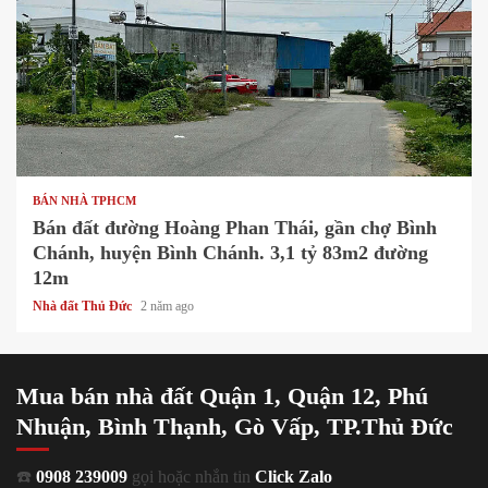
1 min read
BÁN NHÀ TPHCM
Bán đất đường Hoàng Phan Thái, gần chợ Bình
Chánh, huyện Bình Chánh. 3,1 tỷ 83m2 đường
12m
Nhà đất Thủ Đức
2 năm ago
Mua bán nhà đất Quận 1, Quận 12, Phú
Nhuận, Bình Thạnh, Gò Vấp, TP.Thủ Đức
☎️
0908 239009
gọi hoặc nhắn tin
Click Zalo