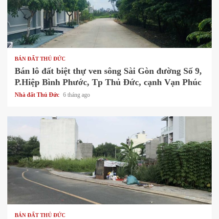
1 min read
BÁN ĐẤT THỦ ĐỨC
Bán lô đất biệt thự ven sông Sài Gòn đường Số 9,
P.Hiệp Bình Phước, Tp Thủ Đức, cạnh Vạn Phúc
Nhà đất Thủ Đức
6 tháng ago
1 min read
BÁN ĐẤT THỦ ĐỨC