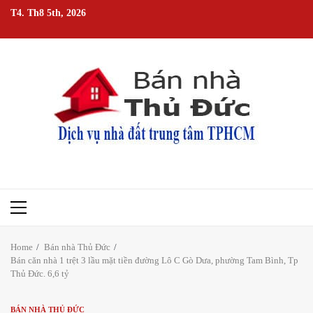
Skip
T4. Th8 5th, 2026
to
content
Primary
Menu
Home
Bán nhà Thủ Đức
Bán căn nhà 1 trệt 3 lầu mặt tiền đường Lô C Gò Dưa, phường Tam Bình, Tp
Thủ Đức. 6,6 tỷ
BÁN NHÀ THỦ ĐỨC