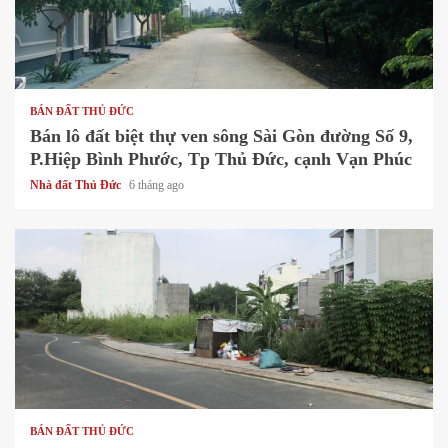
1 min read
BÁN ĐẤT THỦ ĐỨC
Bán lô đất biệt thự ven sông Sài Gòn đường Số 9,
P.Hiệp Bình Phước, Tp Thủ Đức, cạnh Vạn Phúc
Nhà đất Thủ Đức
6 tháng ago
1 min read
BÁN ĐẤT THỦ ĐỨC