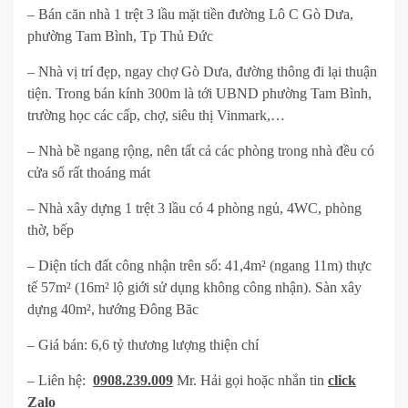
– Bán căn nhà 1 trệt 3 lầu mặt tiền đường Lô C Gò Dưa,
phường Tam Bình, Tp Thủ Đức
– Nhà vị trí đẹp, ngay chợ Gò Dưa, đường thông đi lại thuận
tiện. Trong bán kính 300m là tới UBND phường Tam Bình,
trường học các cấp, chợ, siêu thị Vinmark,…
– Nhà bề ngang rộng, nên tất cả các phòng trong nhà đều có
cửa sổ rất thoáng mát
– Nhà xây dựng 1 trệt 3 lầu có 4 phòng ngủ, 4WC, phòng
thờ, bếp
– Diện tích đất công nhận trên sổ: 41,4m² (ngang 11m) thực
tế 57m² (16m² lộ giới sử dụng không công nhận). Sàn xây
dựng 40m², hướng Đông Băc
– Giá bán: 6,6 tỷ thương lượng thiện chí
– Liên hệ:
0908.239.009
Mr. Hải gọi hoặc nhắn tin
click
Zalo