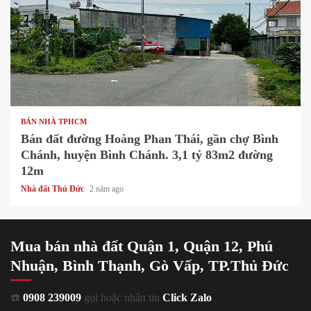
1 min read
BÁN NHÀ TPHCM
Bán đất đường Hoàng Phan Thái, gần chợ Bình
Chánh, huyện Bình Chánh. 3,1 tỷ 83m2 đường
12m
Nhà đất Thủ Đức
2 năm ago
Mua bán nhà đất Quận 1, Quận 12, Phú
Nhuận, Bình Thạnh, Gò Vấp, TP.Thủ Đức
☎️
0908 239009
gọi hoặc nhắn tin
Click Zalo