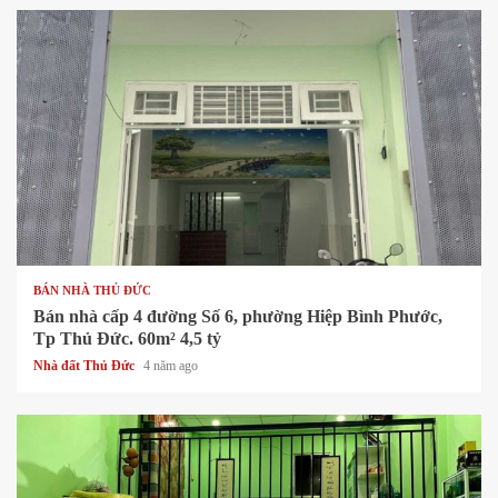
1 min read
BÁN NHÀ THỦ ĐỨC
Bán nhà cấp 4 đường Số 6, phường Hiệp Bình Phước,
Tp Thủ Đức. 60m² 4,5 tỷ
Nhà đất Thủ Đức
4 năm ago