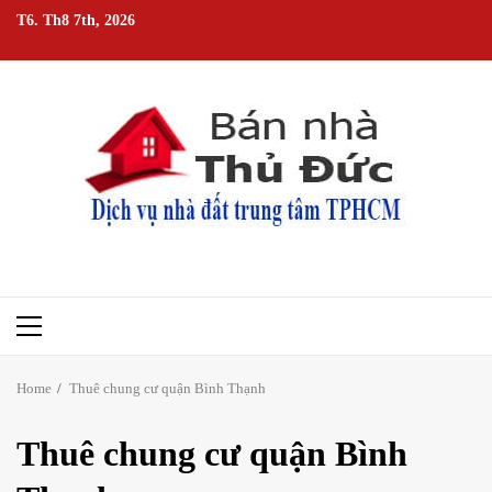
Skip
T6. Th8 7th, 2026
to
content
Primary
Menu
Home
Thuê chung cư quận Bình Thạnh
Thuê chung cư quận Bình