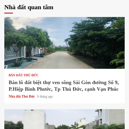
Nhà đất quan tâm
1 min read
BÁN ĐẤT THỦ ĐỨC
Bán lô đất biệt thự ven sông Sài Gòn đường Số 9,
P.Hiệp Bình Phước, Tp Thủ Đức, cạnh Vạn Phúc
Nhà đất Thủ Đức
6 tháng ago