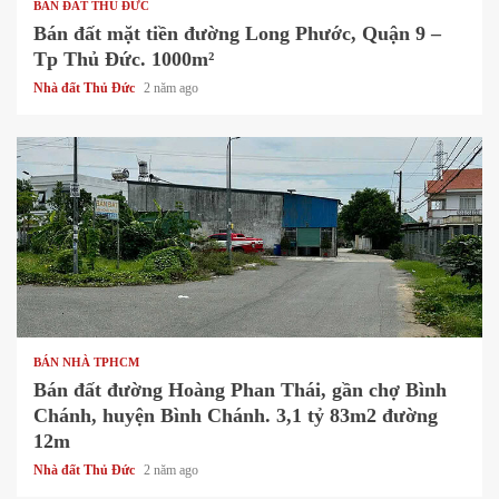
BÁN ĐẤT THỦ ĐỨC
Bán đất mặt tiền đường Long Phước, Quận 9 –
Tp Thủ Đức. 1000m²
Nhà đất Thủ Đức
2 năm ago
1 min read
BÁN NHÀ TPHCM
Bán đất đường Hoàng Phan Thái, gần chợ Bình
Chánh, huyện Bình Chánh. 3,1 tỷ 83m2 đường
12m
Nhà đất Thủ Đức
2 năm ago