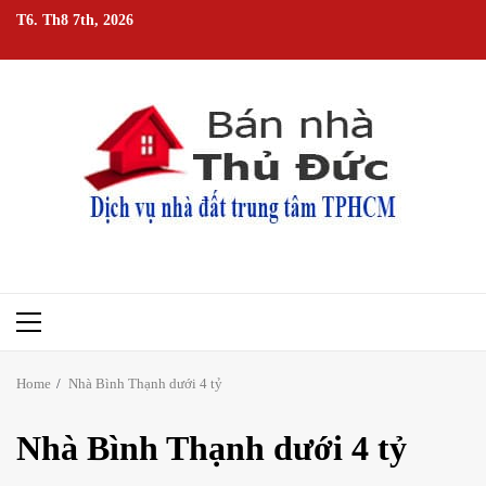
Skip
T6. Th8 7th, 2026
to
content
Primary
Menu
Home
Nhà Bình Thạnh dưới 4 tỷ
Nhà Bình Thạnh dưới 4 tỷ