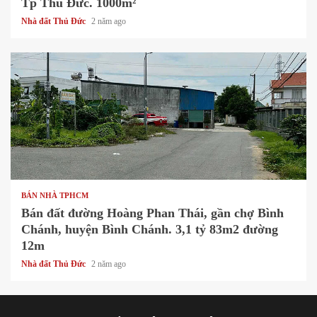
Tp Thủ Đức. 1000m²
Nhà đất Thủ Đức
2 năm ago
1 min read
BÁN NHÀ TPHCM
Bán đất đường Hoàng Phan Thái, gần chợ Bình
Chánh, huyện Bình Chánh. 3,1 tỷ 83m2 đường
12m
Nhà đất Thủ Đức
2 năm ago