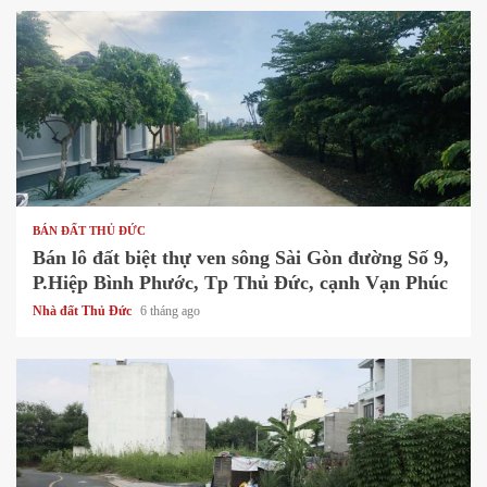
1 min read
BÁN ĐẤT THỦ ĐỨC
Bán lô đất biệt thự ven sông Sài Gòn đường Số 9,
P.Hiệp Bình Phước, Tp Thủ Đức, cạnh Vạn Phúc
Nhà đất Thủ Đức
6 tháng ago