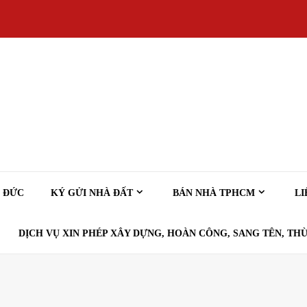
Ủ ĐỨC
KÝ GỬI NHÀ ĐẤT
BÁN NHÀ TPHCM
LI
DỊCH VỤ XIN PHÉP XÂY DỰNG, HOÀN CÔNG, SANG TÊN, THỪ