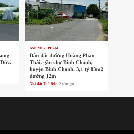
1 min read
BÁN NHÀ TPHCM
Long
Bán đất đường Hoàng Phan
 Đức.
Thái, gần chợ Bình Chánh,
huyện Bình Chánh. 3,1 tỷ 83m2
đường 12m
Nhà đất Thủ Đức
2 năm ago