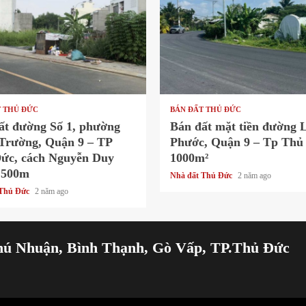
 read
1 min read
T THỦ ĐỨC
BÁN ĐẤT THỦ ĐỨC
ất đường Số 1, phường
Bán đất mặt tiền đường 
Trường, Quận 9 – TP
Phước, Quận 9 – Tp Thủ
ức, cách Nguyễn Duy
1000m²
 500m
Nhà đất Thủ Đức
2 năm ago
 Thủ Đức
2 năm ago
hú Nhuận, Bình Thạnh, Gò Vấp, TP.Thủ Đức