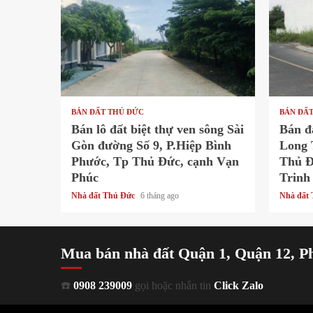
1 min read
1 min
BÁN ĐẤT THỦ ĐỨC
BÁN ĐẤ
Bán lô đất biệt thự ven sông Sài
Bán đ
Gòn đường Số 9, P.Hiệp Bình
Long 
Phước, Tp Thủ Đức, cạnh Vạn
Thủ Đ
Phúc
Trinh
Nhà đất Thủ Đức
6 tháng ago
Nhà đất
Mua bán nhà đất Quận 1, Quận 12, P
☎️
0908 239009
gọi hoặc nhắn tin
Click Zalo