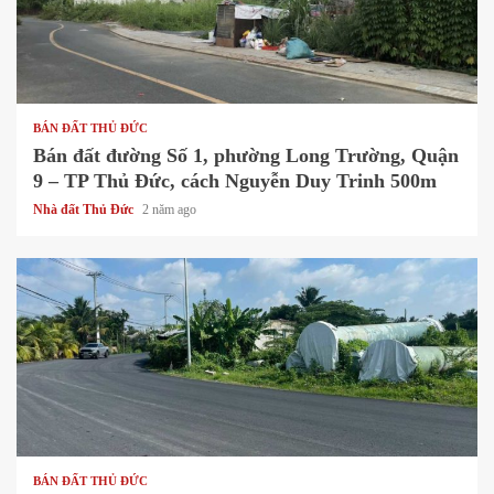
1 min read
BÁN ĐẤT THỦ ĐỨC
Bán đất đường Số 1, phường Long Trường, Quận
9 – TP Thủ Đức, cách Nguyễn Duy Trinh 500m
Nhà đất Thủ Đức
2 năm ago
1 min read
BÁN ĐẤT THỦ ĐỨC