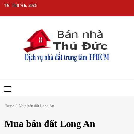
Skip
T6. Th8 7th, 2026
to
content
Primary
Menu
Home
Mua bán đất Long An
Mua bán đất Long An