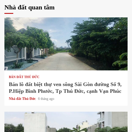
Nhà đất quan tâm
1 min read
BÁN ĐẤT THỦ ĐỨC
Bán lô đất biệt thự ven sông Sài Gòn đường Số 9,
P.Hiệp Bình Phước, Tp Thủ Đức, cạnh Vạn Phúc
Nhà đất Thủ Đức
6 tháng ago