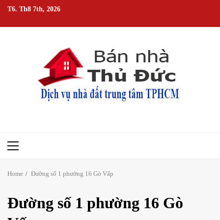
Skip
T6. Th8 7th, 2026
to
content
Primary
Menu
Home
Đường số 1 phường 16 Gò Vấp
Đường số 1 phường 16 Gò