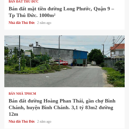
BÁN ĐẤT THỦ ĐỨC
Bán đất mặt tiền đường Long Phước, Quận 9 –
Tp Thủ Đức. 1000m²
Nhà đất Thủ Đức
2 năm ago
1 min read
BÁN NHÀ TPHCM
Bán đất đường Hoàng Phan Thái, gần chợ Bình
Chánh, huyện Bình Chánh. 3,1 tỷ 83m2 đường
12m
Nhà đất Thủ Đức
2 năm ago