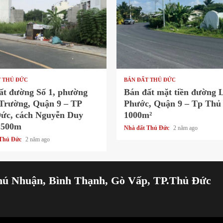
 read
1 min read
T THỦ ĐỨC
BÁN ĐẤT THỦ ĐỨC
ất đường Số 1, phường
Bán đất mặt tiền đường 
Trường, Quận 9 – TP
Phước, Quận 9 – Tp Thủ
ức, cách Nguyễn Duy
1000m²
 500m
Nhà đất Thủ Đức
2 năm ago
 Thủ Đức
2 năm ago
hú Nhuận, Bình Thạnh, Gò Vấp, TP.Thủ Đức