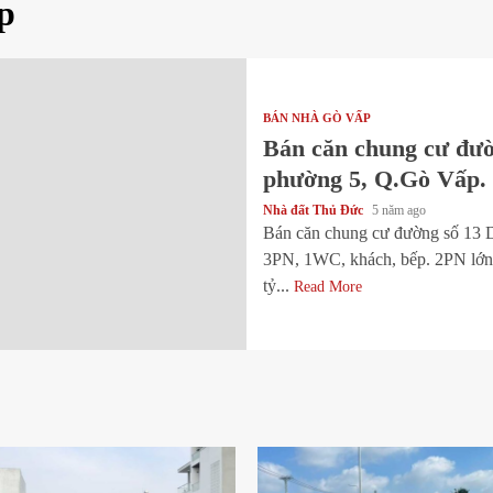
p
BÁN NHÀ GÒ VẤP
Bán căn chung cư đư
phường 5, Q.Gò Vấp. 
Nhà đất Thủ Đức
5 năm ago
Bán căn chung cư đường số 13
3PN, 1WC, khách, bếp. 2PN lớn
tỷ...
Read More