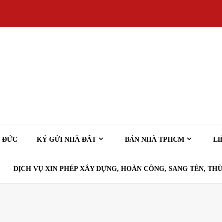
Ủ ĐỨC
KÝ GỬI NHÀ ĐẤT
BÁN NHÀ TPHCM
LI
DỊCH VỤ XIN PHÉP XÂY DỰNG, HOÀN CÔNG, SANG TÊN, THỪ