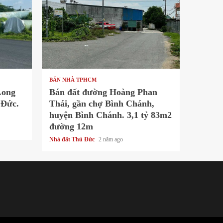
1 min read
BÁN NHÀ TPHCM
Long
Bán đất đường Hoàng Phan
 Đức.
Thái, gần chợ Bình Chánh,
huyện Bình Chánh. 3,1 tỷ 83m2
đường 12m
Nhà đất Thủ Đức
2 năm ago