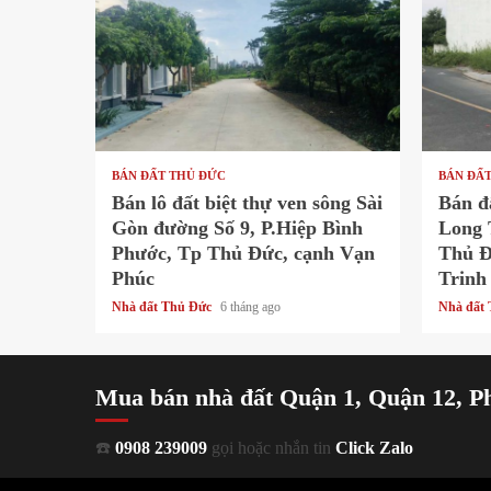
1 min read
1 min
BÁN ĐẤT THỦ ĐỨC
BÁN ĐẤ
Bán lô đất biệt thự ven sông Sài
Bán đ
Gòn đường Số 9, P.Hiệp Bình
Long 
Phước, Tp Thủ Đức, cạnh Vạn
Thủ Đ
Phúc
Trinh
Nhà đất Thủ Đức
6 tháng ago
Nhà đất
Mua bán nhà đất Quận 1, Quận 12, P
☎️
0908 239009
gọi hoặc nhắn tin
Click Zalo