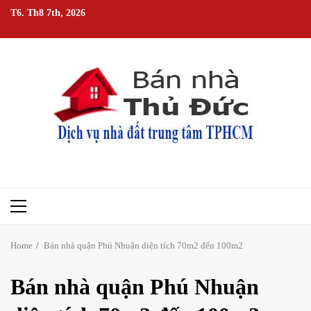
Skip
T6. Th8 7th, 2026
to
content
Primary
Menu
Home
Bán nhà quận Phú Nhuận diện tích 70m2 đến 100m2
Bán nhà quận Phú Nhuận