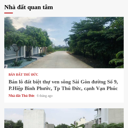
Nhà đất quan tâm
1 min read
BÁN ĐẤT THỦ ĐỨC
Bán lô đất biệt thự ven sông Sài Gòn đường Số 9,
P.Hiệp Bình Phước, Tp Thủ Đức, cạnh Vạn Phúc
Nhà đất Thủ Đức
6 tháng ago