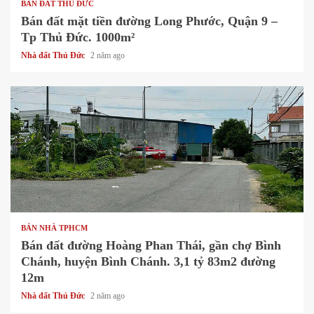
BÁN ĐẤT THỦ ĐỨC
Bán đất mặt tiền đường Long Phước, Quận 9 –
Tp Thủ Đức. 1000m²
Nhà đất Thủ Đức
2 năm ago
1 min read
BÁN NHÀ TPHCM
Bán đất đường Hoàng Phan Thái, gần chợ Bình
Chánh, huyện Bình Chánh. 3,1 tỷ 83m2 đường
12m
Nhà đất Thủ Đức
2 năm ago