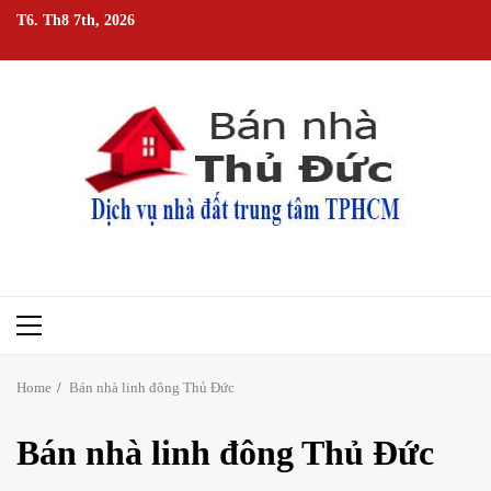
Skip
T6. Th8 7th, 2026
to
content
Primary
Menu
Home
Bán nhà linh đông Thủ Đức
Bán nhà linh đông Thủ Đức