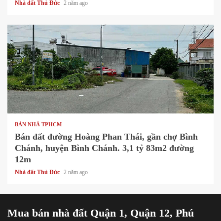
Nhà đất Thủ Đức
2 năm ago
1 min read
BÁN NHÀ TPHCM
Bán đất đường Hoàng Phan Thái, gần chợ Bình
Chánh, huyện Bình Chánh. 3,1 tỷ 83m2 đường
12m
Nhà đất Thủ Đức
2 năm ago
Mua bán nhà đất Quận 1, Quận 12, Phú