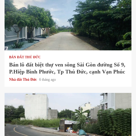
1 min read
BÁN ĐẤT THỦ ĐỨC
Bán lô đất biệt thự ven sông Sài Gòn đường Số 9,
P.Hiệp Bình Phước, Tp Thủ Đức, cạnh Vạn Phúc
Nhà đất Thủ Đức
6 tháng ago