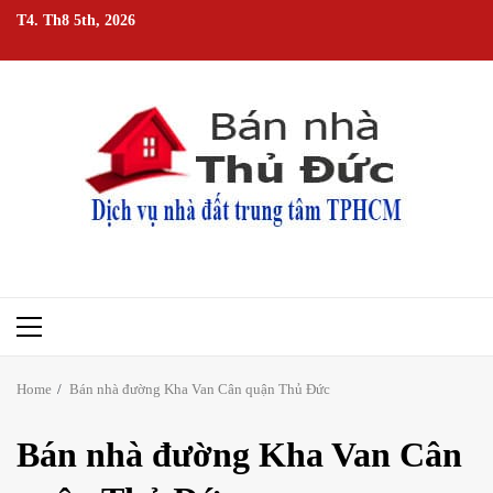
Skip
T4. Th8 5th, 2026
to
content
Primary
Menu
Home
Bán nhà đường Kha Van Cân quận Thủ Đức
Bán nhà đường Kha Van Cân