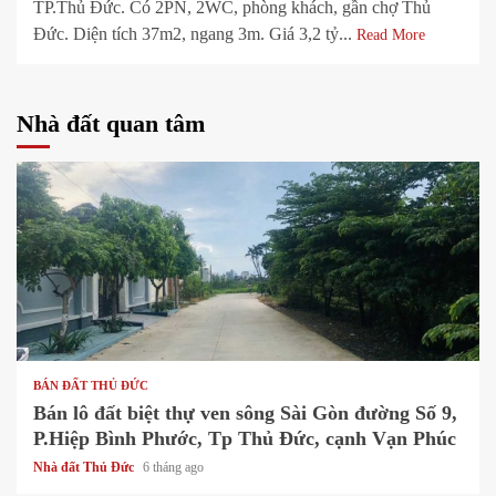
TP.Thủ Đức. Có 2PN, 2WC, phòng khách, gần chợ Thủ
Đức. Diện tích 37m2, ngang 3m. Giá 3,2 tỷ...
Read More
Nhà đất quan tâm
1 min read
BÁN ĐẤT THỦ ĐỨC
Bán lô đất biệt thự ven sông Sài Gòn đường Số 9,
P.Hiệp Bình Phước, Tp Thủ Đức, cạnh Vạn Phúc
Nhà đất Thủ Đức
6 tháng ago