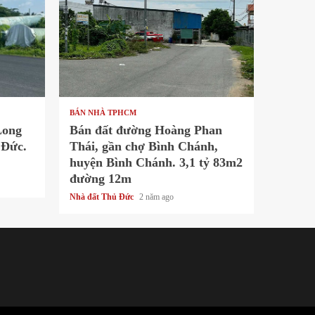
1 min read
BÁN NHÀ TPHCM
Long
Bán đất đường Hoàng Phan
 Đức.
Thái, gần chợ Bình Chánh,
huyện Bình Chánh. 3,1 tỷ 83m2
đường 12m
Nhà đất Thủ Đức
2 năm ago