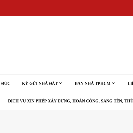
Ủ ĐỨC
KÝ GỬI NHÀ ĐẤT
BÁN NHÀ TPHCM
LI
DỊCH VỤ XIN PHÉP XÂY DỰNG, HOÀN CÔNG, SANG TÊN, THỪ