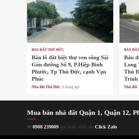
1 min read
1 min
BÁN ĐẤT THỦ ĐỨC
BÁN ĐẤ
Bán lô đất biệt thự ven sông Sài
Bán đ
Gòn đường Số 9, P.Hiệp Bình
Long 
Phước, Tp Thủ Đức, cạnh Vạn
Thủ Đ
Phúc
Trinh
Nhà đất Thủ Đức
6 tháng ago
Nhà đất
Mua bán nhà đất Quận 1, Quận 12, P
☎️
0908 239009
gọi hoặc nhắn tin
Click Zalo