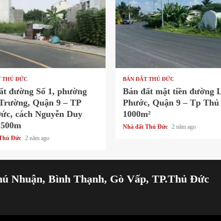
 read
1 min read
T THỦ ĐỨC
BÁN ĐẤT THỦ ĐỨC
ất đường Số 1, phường
Bán đất mặt tiền đường 
Trường, Quận 9 – TP
Phước, Quận 9 – Tp Thủ
ức, cách Nguyễn Duy
1000m²
 500m
Nhà đất Thủ Đức
2 năm ago
 Thủ Đức
2 năm ago
hú Nhuận, Bình Thạnh, Gò Vấp, TP.Thủ Đức