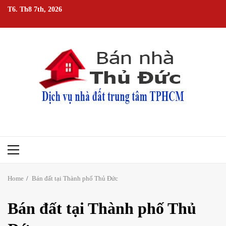
Skip
T6. Th8 7th, 2026
to
content
Primary
Menu
Home
Bán đất tại Thành phố Thủ Đức
Bán đất tại Thành phố Thủ