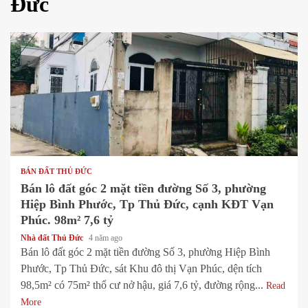
Đức
1 min read
BÁN ĐẤT THỦ ĐỨC
Bán lô đất góc 2 mặt tiền đường Số 3, phường
Hiệp Bình Phước, Tp Thủ Đức, cạnh KĐT Vạn
Phúc. 98m² 7,6 tỷ
Nhà đất Thủ Đức
4 năm ago
Bán lô đất góc 2 mặt tiền đường Số 3, phường Hiệp Bình
Phước, Tp Thủ Đức, sát Khu đô thị Vạn Phúc, dện tích
98,5m² có 75m² thổ cư nở hậu, giá 7,6 tỷ, đường rộng...
Read
More