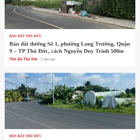
1 min read
BÁN ĐẤT THỦ ĐỨC
Bán đất đường Số 1, phường Long Trường, Quận
9 – TP Thủ Đức, cách Nguyễn Duy Trinh 500m
Nhà đất Thủ Đức
2 năm ago
1 min read
BÁN ĐẤT THỦ ĐỨC