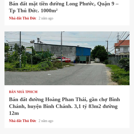
Bán đất mặt tiền đường Long Phước, Quận 9 –
Tp Thủ Đức. 1000m²
Nhà đất Thủ Đức
2 năm ago
1 min read
BÁN NHÀ TPHCM
Bán đất đường Hoàng Phan Thái, gần chợ Bình
Chánh, huyện Bình Chánh. 3,1 tỷ 83m2 đường
12m
Nhà đất Thủ Đức
2 năm ago