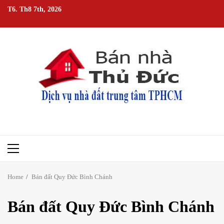
Skip
T6. Th8 7th, 2026
to
content
Primary
Menu
Home
Bán đất Quy Đức Bình Chánh
Bán đất Quy Đức Bình Chánh