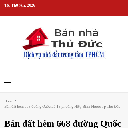
Skip
T6. Th8 7th, 2026
to
content
Primary
Menu
Home
Bán đất hẻm 668 đường Quốc Lộ 13 phường Hiệp Bình Phước Tp Thủ Đức
Bán đất hẻm 668 đường Quốc