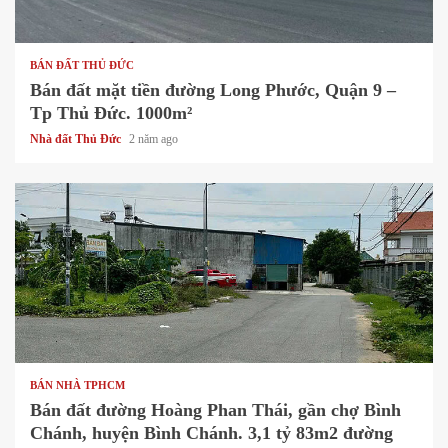
1 min read
BÁN ĐẤT THỦ ĐỨC
Bán đất mặt tiền đường Long Phước, Quận 9 –
Tp Thủ Đức. 1000m²
Nhà đất Thủ Đức
2 năm ago
1 min read
BÁN NHÀ TPHCM
Bán đất đường Hoàng Phan Thái, gần chợ Bình
Chánh, huyện Bình Chánh. 3,1 tỷ 83m2 đường