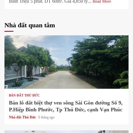
Bình Triệu 5 phút. DT 60m². Giá 4,850 tỷ...
Read More
Nhà đất quan tâm
1 min read
BÁN ĐẤT THỦ ĐỨC
Bán lô đất biệt thự ven sông Sài Gòn đường Số 9,
P.Hiệp Bình Phước, Tp Thủ Đức, cạnh Vạn Phúc
Nhà đất Thủ Đức
6 tháng ago