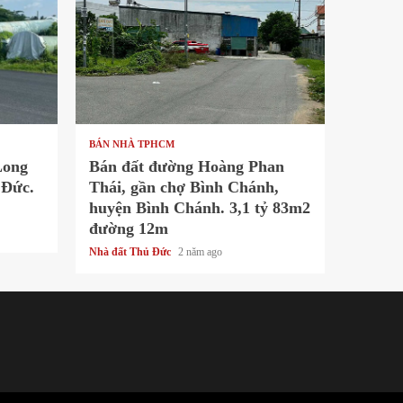
1 min read
BÁN NHÀ TPHCM
Long
Bán đất đường Hoàng Phan
 Đức.
Thái, gần chợ Bình Chánh,
huyện Bình Chánh. 3,1 tỷ 83m2
đường 12m
Nhà đất Thủ Đức
2 năm ago