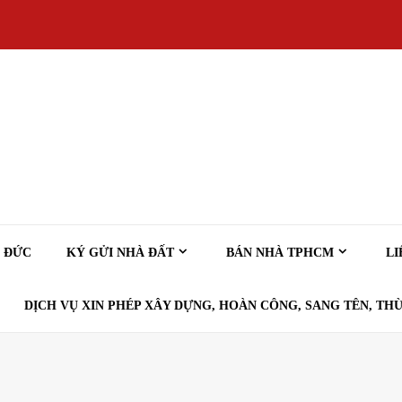
Ủ ĐỨC
KÝ GỬI NHÀ ĐẤT
BÁN NHÀ TPHCM
LI
DỊCH VỤ XIN PHÉP XÂY DỰNG, HOÀN CÔNG, SANG TÊN, THỪ