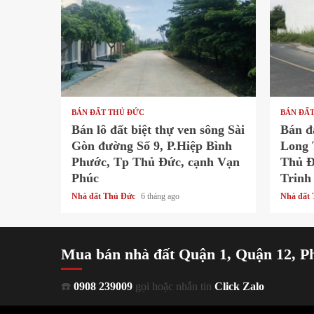
1 min read
1 min
BÁN ĐẤT THỦ ĐỨC
BÁN ĐẤ
Bán lô đất biệt thự ven sông Sài
Bán đ
Gòn đường Số 9, P.Hiệp Bình
Long 
Phước, Tp Thủ Đức, cạnh Vạn
Thủ Đ
Phúc
Trinh
Nhà đất Thủ Đức
6 tháng ago
Nhà đất
Mua bán nhà đất Quận 1, Quận 12, P
☎️
0908 239009
gọi hoặc nhắn tin
Click Zalo