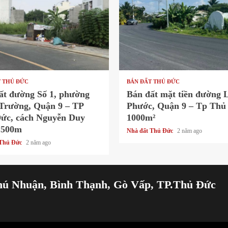
 read
1 min read
T THỦ ĐỨC
BÁN ĐẤT THỦ ĐỨC
ất đường Số 1, phường
Bán đất mặt tiền đường 
Trường, Quận 9 – TP
Phước, Quận 9 – Tp Thủ
ức, cách Nguyễn Duy
1000m²
 500m
Nhà đất Thủ Đức
2 năm ago
 Thủ Đức
2 năm ago
hú Nhuận, Bình Thạnh, Gò Vấp, TP.Thủ Đức