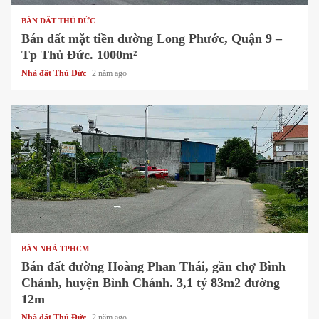
BÁN ĐẤT THỦ ĐỨC
Bán đất mặt tiền đường Long Phước, Quận 9 –
Tp Thủ Đức. 1000m²
Nhà đất Thủ Đức
2 năm ago
1 min read
BÁN NHÀ TPHCM
Bán đất đường Hoàng Phan Thái, gần chợ Bình
Chánh, huyện Bình Chánh. 3,1 tỷ 83m2 đường
12m
Nhà đất Thủ Đức
2 năm ago