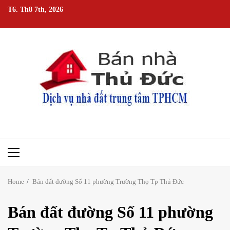
Skip
T6. Th8 7th, 2026
to
content
Primary
Menu
Home
Bán đất đường Số 11 phường Trường Thọ Tp Thủ Đức
Bán đất đường Số 11 phường