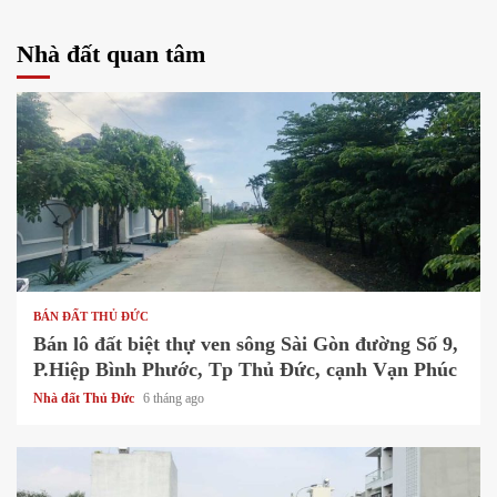
Nhà đất quan tâm
1 min read
BÁN ĐẤT THỦ ĐỨC
Bán lô đất biệt thự ven sông Sài Gòn đường Số 9,
P.Hiệp Bình Phước, Tp Thủ Đức, cạnh Vạn Phúc
Nhà đất Thủ Đức
6 tháng ago