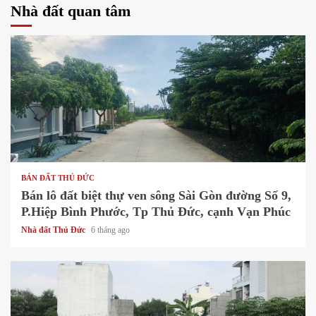
Nhà đất quan tâm
1 min read
BÁN ĐẤT THỦ ĐỨC
Bán lô đất biệt thự ven sông Sài Gòn đường Số 9,
P.Hiệp Bình Phước, Tp Thủ Đức, cạnh Vạn Phúc
Nhà đất Thủ Đức
6 tháng ago