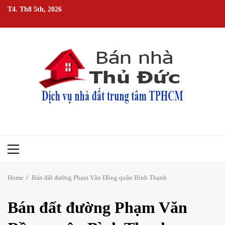
Skip
T4. Th8 5th, 2026
to
content
Primary
Menu
Home
Bán đất đường Phạm Văn Đồng quận Bình Thạnh
Bán đất đường Phạm Văn