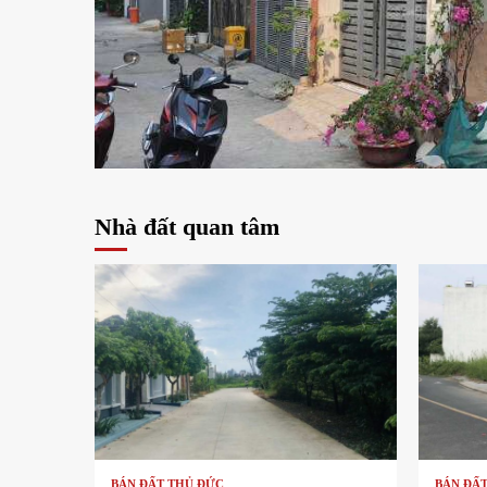
1 min read
Nhà đất quan tâm
1 min read
1 min
BÁN ĐẤT THỦ ĐỨC
BÁN ĐẤ