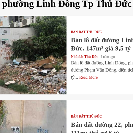
g phường Linh Đông Tp Thủ Đức
BÁN ĐẤT THỦ ĐỨC
Bán lô đất đường Li
Đức. 147m² giá 9,5 tỷ
Nhà đất Thủ Đức
4 năm ago
Bán lô đất đường Linh Đông, ph
đường Phạm Văn Đồng, diện tíc
tỷ...
Read More
BÁN ĐẤT THỦ ĐỨC
Bán đất đường 22, p
111m² thổ cư 6 tỷ