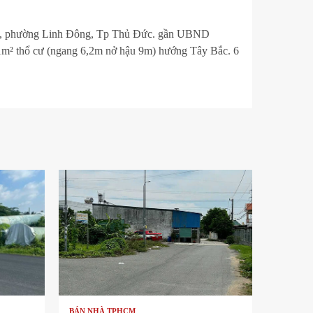
22, phường Linh Đông, Tp Thủ Đức. gần UBND
1m² thổ cư (ngang 6,2m nở hậu 9m) hướng Tây Bắc. 6
1 min read
BÁN NHÀ TPHCM