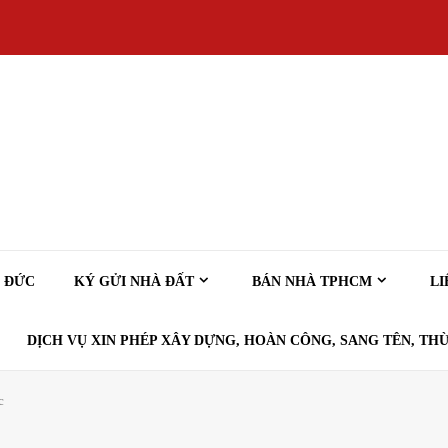
Ủ ĐỨC
KÝ GỬI NHÀ ĐẤT
BÁN NHÀ TPHCM
LI
DỊCH VỤ XIN PHÉP XÂY DỰNG, HOÀN CÔNG, SANG TÊN, THỪ
c