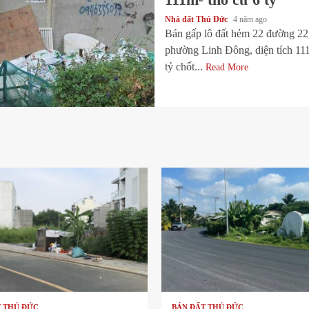
Nhà đất Thủ Đức
4 năm ago
Bán gấp lô đất hẻm 22 đường 
phường Linh Đông, diện tích 11
tỷ chốt...
Read More
 read
1 min read
T THỦ ĐỨC
BÁN ĐẤT THỦ ĐỨC