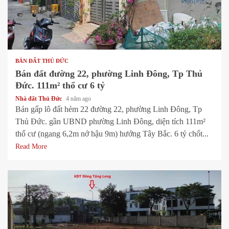
1 min read
BÁN ĐẤT THỦ ĐỨC
Bán đất đường 22, phường Linh Đông, Tp Thủ
Đức. 111m² thổ cư 6 tỷ
Nhà đất Thủ Đức
4 năm ago
Bán gấp lô đất hẻm 22 đường 22, phường Linh Đông, Tp
Thủ Đức. gần UBND phường Linh Đông, diện tích 111m²
thổ cư (ngang 6,2m nở hậu 9m) hướng Tây Bắc. 6 tỷ chốt...
Read More