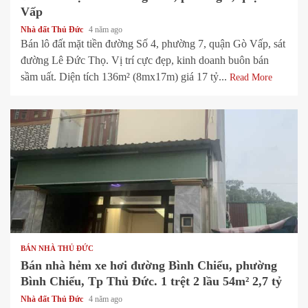
Vấp
Nhà đất Thủ Đức
4 năm ago
Bán lô đất mặt tiền đường Số 4, phường 7, quận Gò Vấp, sát
đường Lê Đức Thọ. Vị trí cực đẹp, kinh doanh buôn bán
sầm uất. Diện tích 136m² (8mx17m) giá 17 tỷ...
Read More
1 min read
BÁN NHÀ THỦ ĐỨC
Bán nhà hẻm xe hơi đường Bình Chiểu, phường
Bình Chiểu, Tp Thủ Đức. 1 trệt 2 lầu 54m² 2,7 tỷ
Nhà đất Thủ Đức
4 năm ago