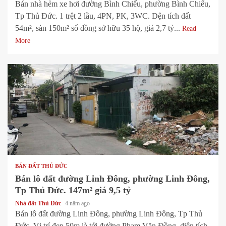
Bán nhà hẻm xe hơi đường Bình Chiểu, phường Bình Chiểu,
Tp Thủ Đức. 1 trệt 2 lầu, 4PN, PK, 3WC. Dện tích đất
54m², sàn 150m² sổ đồng sở hữu 35 hộ, giá 2,7 tỷ...
Read
More
1 min read
BÁN ĐẤT THỦ ĐỨC
Bán lô đất đường Linh Đông, phường Linh Đông,
Tp Thủ Đức. 147m² giá 9,5 tỷ
Nhà đất Thủ Đức
4 năm ago
Bán lô đất đường Linh Đông, phường Linh Đông, Tp Thủ
Đức. Vị trí đẹp 50m là tới đường Phạm Văn Đồng, diện tích