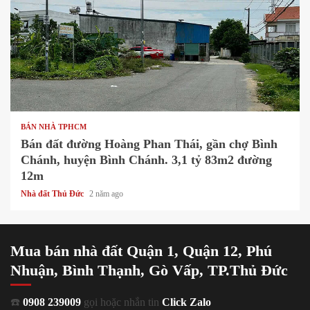
1 min read
BÁN NHÀ TPHCM
Bán đất đường Hoàng Phan Thái, gần chợ Bình
Chánh, huyện Bình Chánh. 3,1 tỷ 83m2 đường
12m
Nhà đất Thủ Đức
2 năm ago
Mua bán nhà đất Quận 1, Quận 12, Phú
Nhuận, Bình Thạnh, Gò Vấp, TP.Thủ Đức
☎️
0908 239009
gọi hoặc nhắn tin
Click Zalo