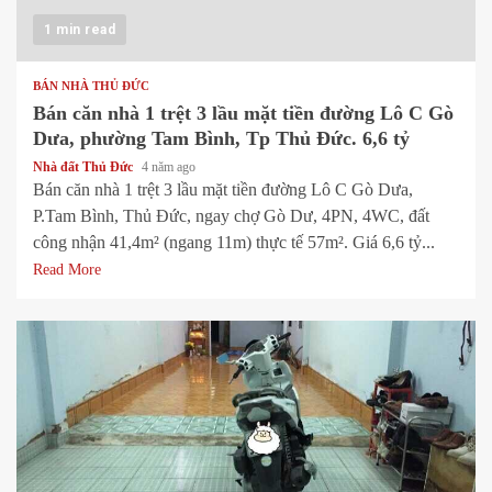
1 min read
BÁN NHÀ THỦ ĐỨC
Bán căn nhà 1 trệt 3 lầu mặt tiền đường Lô C Gò
Dưa, phường Tam Bình, Tp Thủ Đức. 6,6 tỷ
Nhà đất Thủ Đức
4 năm ago
Bán căn nhà 1 trệt 3 lầu mặt tiền đường Lô C Gò Dưa,
P.Tam Bình, Thủ Đức, ngay chợ Gò Dư, 4PN, 4WC, đất
công nhận 41,4m² (ngang 11m) thực tế 57m². Giá 6,6 tỷ...
Read More
1 min read