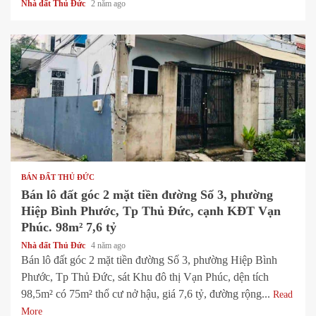
Nhà đất Thủ Đức
2 năm ago
1 min read
BÁN ĐẤT THỦ ĐỨC
Bán lô đất góc 2 mặt tiền đường Số 3, phường
Hiệp Bình Phước, Tp Thủ Đức, cạnh KĐT Vạn
Phúc. 98m² 7,6 tỷ
Nhà đất Thủ Đức
4 năm ago
Bán lô đất góc 2 mặt tiền đường Số 3, phường Hiệp Bình
Phước, Tp Thủ Đức, sát Khu đô thị Vạn Phúc, dện tích
98,5m² có 75m² thổ cư nở hậu, giá 7,6 tỷ, đường rộng...
Read
More