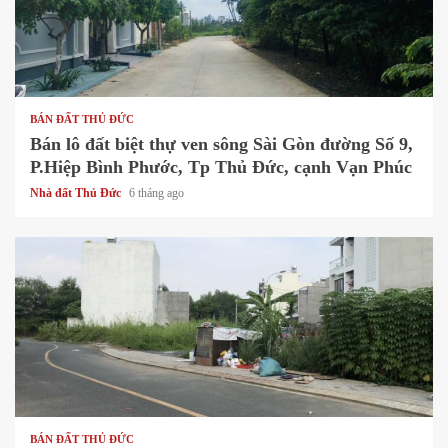
1 min read
BÁN ĐẤT THỦ ĐỨC
Bán lô đất biệt thự ven sông Sài Gòn đường Số 9,
P.Hiệp Bình Phước, Tp Thủ Đức, cạnh Vạn Phúc
Nhà đất Thủ Đức
6 tháng ago
1 min read
BÁN ĐẤT THỦ ĐỨC