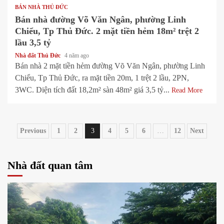
BÁN NHÀ THỦ ĐỨC
Bán nhà đường Võ Văn Ngân, phường Linh
Chiểu, Tp Thủ Đức. 2 mặt tiền hẻm 18m² trệt 2
lầu 3,5 tỷ
Nhà đất Thủ Đức
4 năm ago
Bán nhà 2 mặt tiền hẻm đường Võ Văn Ngân, phường Linh
Chiểu, Tp Thủ Đức, ra mặt tiền 20m, 1 trệt 2 lầu, 2PN,
3WC. Diện tích đất 18,2m² sàn 48m² giá 3,5 tỷ...
Read More
Phân
Previous
1
2
3
4
5
6
…
12
Next
trang
Nhà đất quan tâm
bài
viết