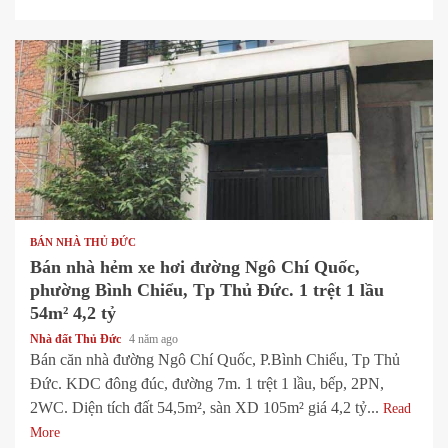
1 min read
BÁN NHÀ THỦ ĐỨC
Bán nhà hẻm xe hơi đường Ngô Chí Quốc,
phường Bình Chiểu, Tp Thủ Đức. 1 trệt 1 lầu
54m² 4,2 tỷ
Nhà đất Thủ Đức
4 năm ago
Bán căn nhà đường Ngô Chí Quốc, P.Bình Chiểu, Tp Thủ
Đức. KDC đông đúc, đường 7m. 1 trệt 1 lầu, bếp, 2PN,
2WC. Diện tích đất 54,5m², sàn XD 105m² giá 4,2 tỷ...
Read
More