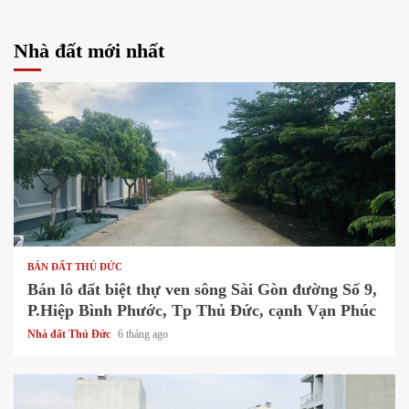
Nhà đất mới nhất
1 min read
BÁN ĐẤT THỦ ĐỨC
Bán lô đất biệt thự ven sông Sài Gòn đường Số 9,
P.Hiệp Bình Phước, Tp Thủ Đức, cạnh Vạn Phúc
Nhà đất Thủ Đức
6 tháng ago