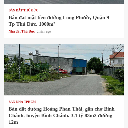
BÁN ĐẤT THỦ ĐỨC
Bán đất mặt tiền đường Long Phước, Quận 9 –
Tp Thủ Đức. 1000m²
Nhà đất Thủ Đức
2 năm ago
1 min read
BÁN NHÀ TPHCM
Bán đất đường Hoàng Phan Thái, gần chợ Bình
Chánh, huyện Bình Chánh. 3,1 tỷ 83m2 đường
12m