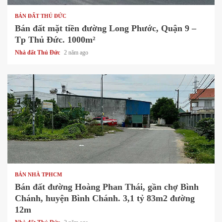
BÁN ĐẤT THỦ ĐỨC
Bán đất mặt tiền đường Long Phước, Quận 9 –
Tp Thủ Đức. 1000m²
Nhà đất Thủ Đức
2 năm ago
1 min read
BÁN NHÀ TPHCM
Bán đất đường Hoàng Phan Thái, gần chợ Bình
Chánh, huyện Bình Chánh. 3,1 tỷ 83m2 đường
12m