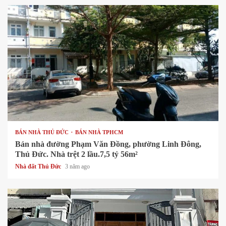
1 min read
BÁN NHÀ THỦ ĐỨC
BÁN NHÀ TPHCM
Bán nhà đường Phạm Văn Đồng, phường Linh Đông,
Thủ Đức. Nhà trệt 2 lầu.7,5 tỷ 56m²
Nhà đất Thủ Đức
3 năm ago