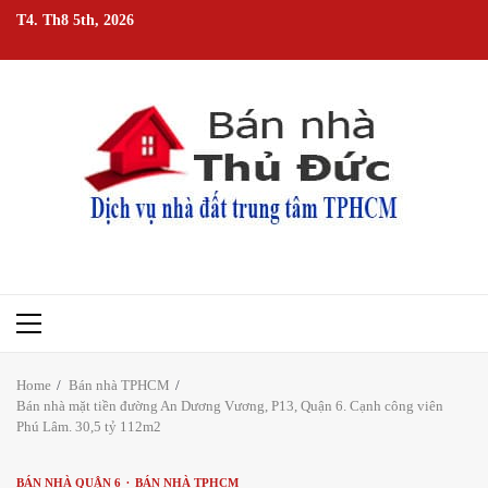
Skip
T4. Th8 5th, 2026
to
content
Primary
Menu
Home
Bán nhà TPHCM
Bán nhà mặt tiền đường An Dương Vương, P13, Quận 6. Cạnh công viên
Phú Lâm. 30,5 tỷ 112m2
BÁN NHÀ QUẬN 6
BÁN NHÀ TPHCM