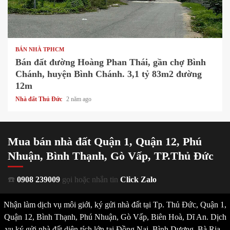
1 min read
BÁN NHÀ TPHCM
Bán đất đường Hoàng Phan Thái, gần chợ Bình
Chánh, huyện Bình Chánh. 3,1 tỷ 83m2 đường
12m
Nhà đất Thủ Đức
2 năm ago
Mua bán nhà đất Quận 1, Quận 12, Phú
Nhuận, Bình Thạnh, Gò Vấp, TP.Thủ Đức
☎️
0908 239009
gọi hoặc nhắn tin
Click Zalo
Nhận làm dịch vụ môi giới, ký gửi nhà đất tại Tp. Thủ Đức, Quận 1,
Quận 12, Bình Thạnh, Phú Nhuận, Gò Vấp, Biên Hoà, Dĩ An. Dịch
vụ ký gửi nhà đất diện tích lớn tại Đồng Nai, Bình Dương, Bà Rịa -