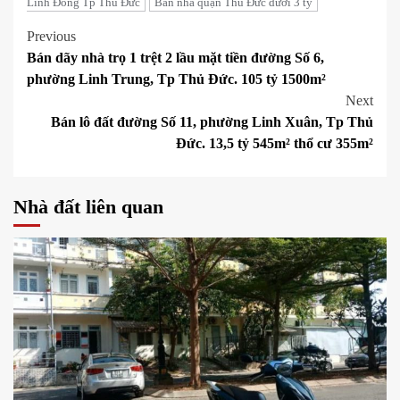
Linh Đông Tp Thủ Đức
Bán nhà quận Thủ Đức dưới 3 tỷ
Post
Previous
Bán dãy nhà trọ 1 trệt 2 lầu mặt tiền đường Số 6,
navigation
phường Linh Trung, Tp Thủ Đức. 105 tỷ 1500m²
Next
Bán lô đất đường Số 11, phường Linh Xuân, Tp Thủ
Đức. 13,5 tỷ 545m² thổ cư 355m²
Nhà đất liên quan