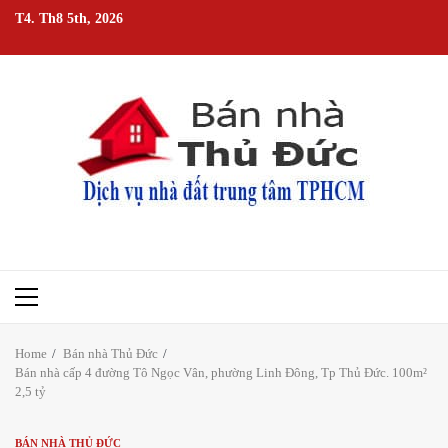
Skip
T4. Th8 5th, 2026
to
content
Primary
Menu
Home
Bán nhà Thủ Đức
Bán nhà cấp 4 đường Tô Ngọc Vân, phường Linh Đông, Tp Thủ Đức. 100m²
2,5 tỷ
BÁN NHÀ THỦ ĐỨC