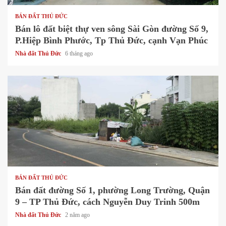
BÁN ĐẤT THỦ ĐỨC
Bán lô đất biệt thự ven sông Sài Gòn đường Số 9,
P.Hiệp Bình Phước, Tp Thủ Đức, cạnh Vạn Phúc
Nhà đất Thủ Đức
6 tháng ago
1 min read
BÁN ĐẤT THỦ ĐỨC
Bán đất đường Số 1, phường Long Trường, Quận
9 – TP Thủ Đức, cách Nguyễn Duy Trinh 500m
Nhà đất Thủ Đức
2 năm ago