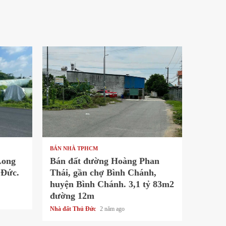
1 min read
BÁN NHÀ TPHCM
Long
Bán đất đường Hoàng Phan
 Đức.
Thái, gần chợ Bình Chánh,
huyện Bình Chánh. 3,1 tỷ 83m2
đường 12m
Nhà đất Thủ Đức
2 năm ago