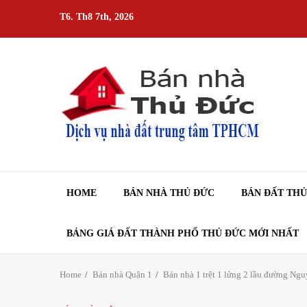
Skip
T6. Th8 7th, 2026
to
content
HOME
BÁN NHÀ THỦ ĐỨC
BÁN ĐẤT TH
BẢNG GIÁ ĐẤT THÀNH PHỐ THỦ ĐỨC MỚI NHẤT
Home
Bán nhà Quận 1
Bán nhà 1 trệt 1 lửng 2 lầu đường Ng