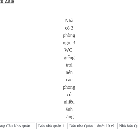
ck Zalo
Nhà
có 3
phòng
ngủ, 3
WC,
giếng
trời
nên
các
phòng
có
nhiều
ánh
sáng
ờng Cầu Kho quận 1
Bán nhà quận 1
Bán nhà Quận 1 dưới 10 tỷ
Nhà bán Q