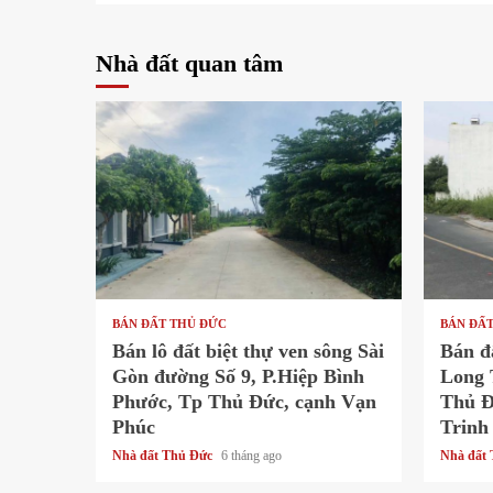
Nhà đất quan tâm
1 min read
1 min re
BÁN ĐẤT THỦ ĐỨC
BÁN ĐẤ
Bán lô đất biệt thự ven sông Sài
Bán đ
Gòn đường Số 9, P.Hiệp Bình
Long 
Phước, Tp Thủ Đức, cạnh Vạn
Thủ Đ
Phúc
Trinh
Nhà đất Thủ Đức
6 tháng ago
Nhà đất