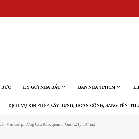
Ủ ĐỨC
KÝ GỬI NHÀ ĐẤT
BÁN NHÀ TPHCM
LI
DỊCH VỤ XIN PHÉP XÂY DỰNG, HOÀN CÔNG, SANG TÊN, THỪ
uyễn Văn Cừ, phường Cầu Kho, quận 1. Giá 7,2 tỷ 30,4m2