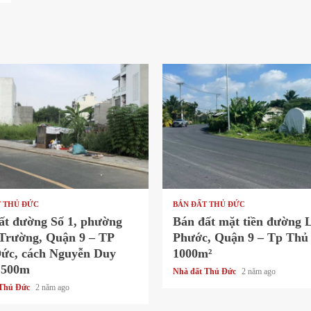
ad
1 min read
T THỦ ĐỨC
BÁN ĐẤT THỦ ĐỨC
ất đường Số 1, phường
Bán đất mặt tiền đường 
Trường, Quận 9 – TP
Phước, Quận 9 – Tp Thủ
ức, cách Nguyễn Duy
1000m²
 500m
Nhà đất Thủ Đức
2 năm ago
 Thủ Đức
2 năm ago