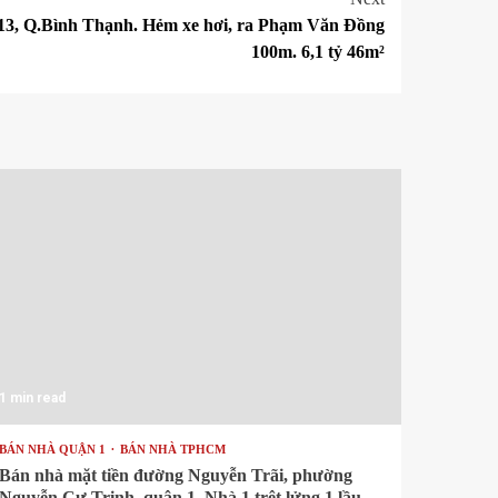
13, Q.Bình Thạnh. Hẻm xe hơi, ra Phạm Văn Đồng
100m. 6,1 tỷ 46m²
1 min read
BÁN NHÀ QUẬN 1
BÁN NHÀ TPHCM
Bán nhà mặt tiền đường Nguyễn Trãi, phường
Nguyễn Cư Trinh, quận 1. Nhà 1 trệt lửng 1 lầu,