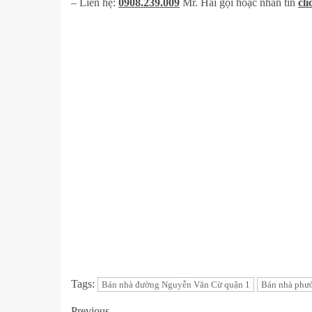
– Liên hệ:
0908.239.009
Mr. Hải gọi hoặc nhắn tin
cli
Tags:
Bán nhà đường Nguyễn Văn Cừ quận 1
Bán nhà phư
Previous