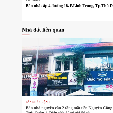
Post
Bán nhà cấp 4 đường 18, P.Linh Trung, Tp.Thủ Đứ
navigation
Nhà đất liên quan
1 min read
BÁN NHÀ QUẬN 1
Bán nhà nguyên căn 2 tầng mặt tiền Nguyễn Công
Trứ, Quận 1. Diện tích 62m² giá 50 tỷ