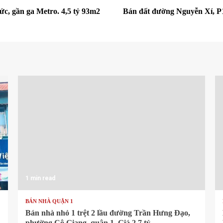
c, gần ga Metro. 4,5 tỷ 93m2
Bán đất đường Nguyễn Xí, P
1 min read
BÁN NHÀ QUẬN 1
Bán nhà nhỏ 1 trệt 2 lầu đường Trần Hưng Đạo,
phường Cô Giang, quận 1. Giá 2,7 tỷ