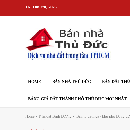
Skip
T6. Th8 7th, 2026
to
content
HOME
BÁN NHÀ THỦ ĐỨC
BÁN ĐẤT TH
BẢNG GIÁ ĐẤT THÀNH PHỐ THỦ ĐỨC MỚI NHẤT
Home
Nhà đất Bình Dương
Bán lô đất ngay khu phố Đông đ