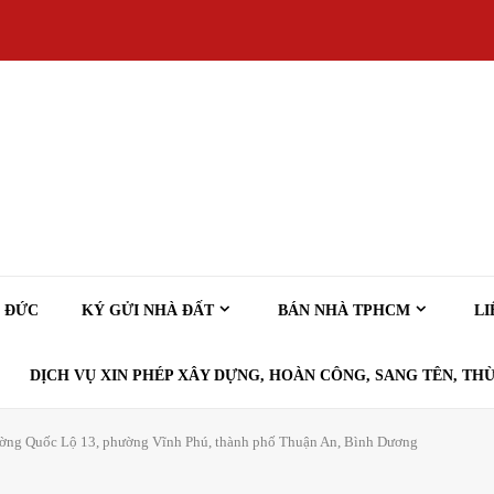
Ủ ĐỨC
KÝ GỬI NHÀ ĐẤT
BÁN NHÀ TPHCM
LI
DỊCH VỤ XIN PHÉP XÂY DỰNG, HOÀN CÔNG, SANG TÊN, THỪ
ường Quốc Lộ 13, phường Vĩnh Phú, thành phố Thuận An, Bình Dương