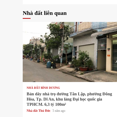
Nhà đất liên quan
1 min read
NHÀ ĐẤT BÌNH DƯƠNG
Bán dãy nhà trọ đường Tân Lập, phường Đông
Hòa, Tp. Dĩ An, khu làng Đại học quốc gia
TPHCM. 6,3 tỷ 100m²
Nhà đất Thủ Đức
5 năm ago