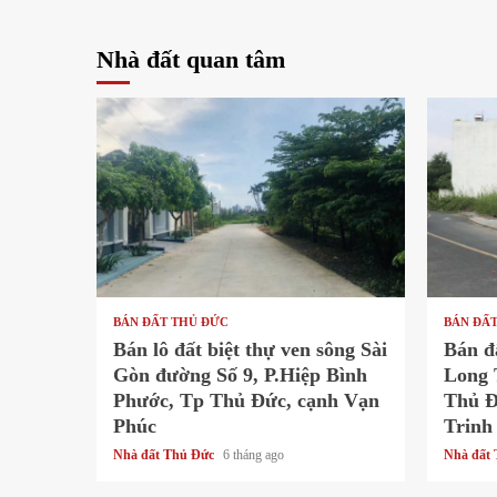
Nhà đất quan tâm
1 min read
1 min re
BÁN ĐẤT THỦ ĐỨC
BÁN ĐẤ
Bán lô đất biệt thự ven sông Sài
Bán đ
Gòn đường Số 9, P.Hiệp Bình
Long 
Phước, Tp Thủ Đức, cạnh Vạn
Thủ Đ
Phúc
Trinh
Nhà đất Thủ Đức
6 tháng ago
Nhà đất