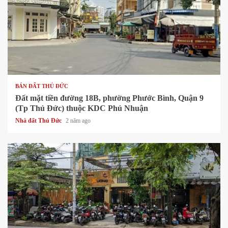
1 min read
BÁN ĐẤT THỦ ĐỨC
Đất mặt tiền đường 18B, phường Phước Bình, Quận 9
(Tp Thủ Đức) thuộc KDC Phú Nhuận
Nhà đất Thủ Đức
2 năm ago