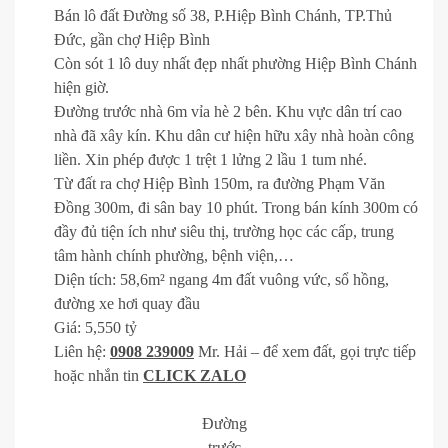
Bán lô đất Đường số 38, P.Hiệp Bình Chánh, TP.Thủ
Đức, gần chợ Hiệp Bình
Còn sót 1 lô duy nhất đẹp nhất phường Hiệp Bình Chánh
hiện giờ.
Đường trước nhà 6m vỉa hè 2 bên. Khu vực dân trí cao
nhà đã xây kín. Khu dân cư hiện hữu xây nhà hoàn công
liền. Xin phép được 1 trệt 1 lửng 2 lầu 1 tum nhé.
Từ đất ra chợ Hiệp Bình 150m, ra đường Phạm Văn
Đồng 300m, đi sân bay 10 phút. Trong bán kính 300m có
đầy đủ tiện ích như siêu thị, trường học các cấp, trung
tâm hành chính phường, bệnh viện,…
Diện tích: 58,6m² ngang 4m đất vuông vức, sổ hồng,
đường xe hơi quay đầu
Giá: 5,550 tỷ
Liên hệ:
0908 239009
Mr. Hải – để xem đất, gọi trực tiếp
hoặc nhắn tin
CLICK ZALO
Đường
trước