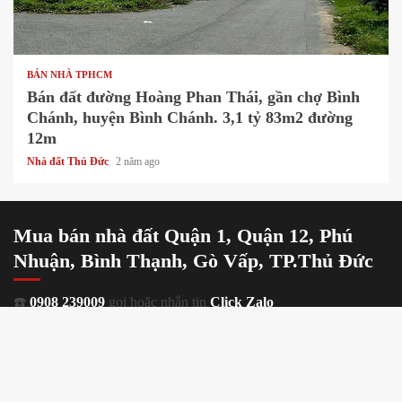
1 min read
BÁN NHÀ TPHCM
Bán đất đường Hoàng Phan Thái, gần chợ Bình
Chánh, huyện Bình Chánh. 3,1 tỷ 83m2 đường
12m
Nhà đất Thủ Đức
2 năm ago
Mua bán nhà đất Quận 1, Quận 12, Phú
Nhuận, Bình Thạnh, Gò Vấp, TP.Thủ Đức
☎️
0908 239009
gọi hoặc nhắn tin
Click Zalo
Nhận làm dịch vụ môi giới, ký gửi nhà đất tại Tp. Thủ Đức, Quận 1,
Quận 12, Bình Thạnh, Phú Nhuận, Gò Vấp, Biên Hoà, Dĩ An. Dịch
vụ ký gửi nhà đất diện tích lớn tại Đồng Nai, Bình Dương, Bà Rịa -