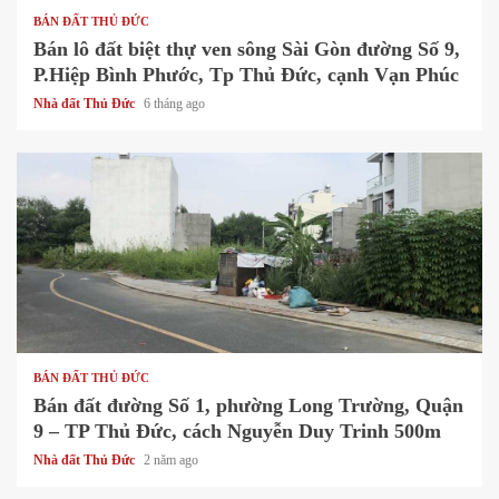
BÁN ĐẤT THỦ ĐỨC
Bán lô đất biệt thự ven sông Sài Gòn đường Số 9,
P.Hiệp Bình Phước, Tp Thủ Đức, cạnh Vạn Phúc
Nhà đất Thủ Đức
6 tháng ago
1 min read
BÁN ĐẤT THỦ ĐỨC
Bán đất đường Số 1, phường Long Trường, Quận
9 – TP Thủ Đức, cách Nguyễn Duy Trinh 500m
Nhà đất Thủ Đức
2 năm ago