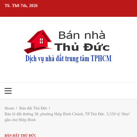
Skip
T6. Th8 7th, 2026
to
content
Primary
Menu
Home
Bán đất Thủ Đức
Bán lô đất đường 38, phường Hiệp Bình Chánh, TP.Thủ Đức. 5,550 tỷ 58m²
gần chợ Hiệp Bình
BÁN ĐẤT THỦ ĐỨC