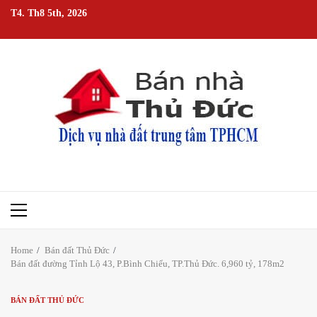
Skip
T4. Th8 5th, 2026
to
content
Primary
Menu
Home
Bán đất Thủ Đức
Bán đất đường Tỉnh Lộ 43, P.Bình Chiểu, TP.Thủ Đức. 6,960 tỷ, 178m2
BÁN ĐẤT THỦ ĐỨC