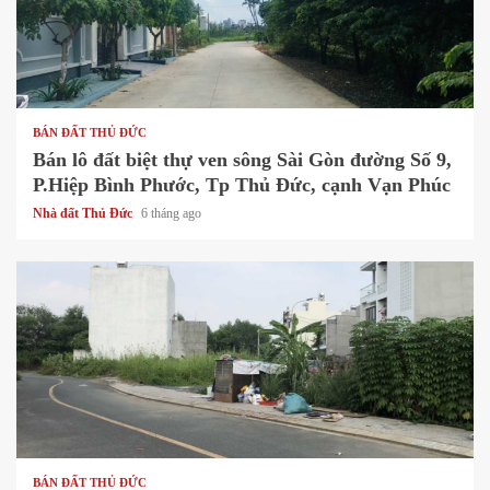
1 min read
BÁN ĐẤT THỦ ĐỨC
Bán lô đất biệt thự ven sông Sài Gòn đường Số 9,
P.Hiệp Bình Phước, Tp Thủ Đức, cạnh Vạn Phúc
Nhà đất Thủ Đức
6 tháng ago
1 min read
BÁN ĐẤT THỦ ĐỨC