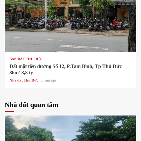
1 min read
BÁN ĐẤT THỦ ĐỨC
Đất mặt tiền đường Số 12, P.Tam Bình, Tp Thủ Đức
86m² 8,8 tỷ
Nhà đất Thủ Đức
3 năm ago
Nhà đất quan tâm