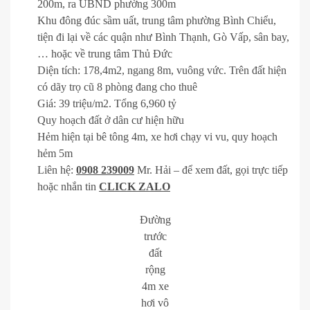
200m, ra UBND phường 300m
Khu đông đúc sầm uất, trung tâm phường Bình Chiểu,
tiện đi lại về các quận như Bình Thạnh, Gò Vấp, sân bay,
… hoặc về trung tâm Thủ Đức
Diện tích: 178,4m2, ngang 8m, vuông vức. Trên đất hiện
có dãy trọ cũ 8 phòng đang cho thuê
Giá: 39 triệu/m2. Tổng 6,960 tỷ
Quy hoạch đất ở dân cư hiện hữu
Hẻm hiện tại bê tông 4m, xe hơi chạy vi vu, quy hoạch
hẻm 5m
Liên hệ:
0908 239009
Mr. Hải – để xem đất, gọi trực tiếp
hoặc nhắn tin
CLICK ZALO
Đường
trước
đất
rộng
4m xe
hơi vô