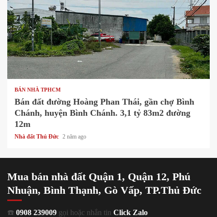
1 min read
BÁN NHÀ TPHCM
Bán đất đường Hoàng Phan Thái, gần chợ Bình
Chánh, huyện Bình Chánh. 3,1 tỷ 83m2 đường
12m
Nhà đất Thủ Đức
2 năm ago
Mua bán nhà đất Quận 1, Quận 12, Phú
Nhuận, Bình Thạnh, Gò Vấp, TP.Thủ Đức
☎️
0908 239009
gọi hoặc nhắn tin
Click Zalo