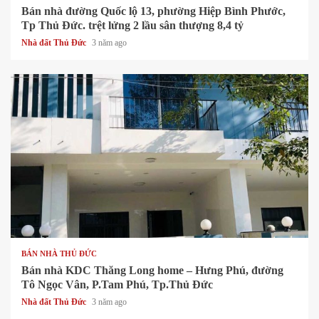
Bán nhà đường Quốc lộ 13, phường Hiệp Bình Phước,
Tp Thủ Đức. trệt lửng 2 lầu sân thượng 8,4 tỷ
Nhà đất Thủ Đức
3 năm ago
1 min read
BÁN NHÀ THỦ ĐỨC
Bán nhà KDC Thăng Long home – Hưng Phú, đường
Tô Ngọc Vân, P.Tam Phú, Tp.Thủ Đức
Nhà đất Thủ Đức
3 năm ago