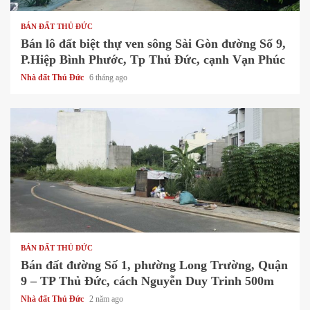
BÁN ĐẤT THỦ ĐỨC
Bán lô đất biệt thự ven sông Sài Gòn đường Số 9,
P.Hiệp Bình Phước, Tp Thủ Đức, cạnh Vạn Phúc
Nhà đất Thủ Đức
6 tháng ago
1 min read
BÁN ĐẤT THỦ ĐỨC
Bán đất đường Số 1, phường Long Trường, Quận
9 – TP Thủ Đức, cách Nguyễn Duy Trinh 500m
Nhà đất Thủ Đức
2 năm ago