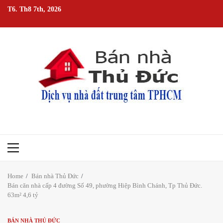
Skip
T6. Th8 7th, 2026
to
content
Primary
Menu
Home
Bán nhà Thủ Đức
Bán căn nhà cấp 4 đường Số 49, phường Hiệp Bình Chánh, Tp Thủ Đức.
63m² 4,6 tỷ
BÁN NHÀ THỦ ĐỨC