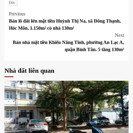
Đức
Post
Previous
Bán lô đất lớn mặt tiền Huỳnh Thị Na, xã Đông Thạnh,
navigation
Hóc Môn. 1.150m² có nhà 130m²
Next
Bán nhà mặt tiền Khiếu Năng Tĩnh, phường An Lạc A,
quận Bình Tân. 5 tầng 130m²
Nhà đất liên quan