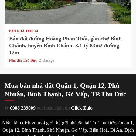
1 min read
BÁN NHÀ TPHCM
Bán đất đường Hoàng Phan Thái, gần chợ Bình
Chánh, huyện Bình Chánh. 3,1 tỷ 83m2 đường
12m
Nhà đất Thủ Đức
2 năm ago
Mua bán nhà đất Quận 1, Quận 12, Phú
Nhuận, Bình Thạnh, Gò Vấp, TP.Thủ Đức
☎️
0908 239009
gọi hoặc nhắn tin
Click Zalo
Nhận làm dịch vụ môi giới, ký gửi nhà đất tại Tp. Thủ Đức, Quận 1,
Quận 12, Bình Thạnh, Phú Nhuận, Gò Vấp, Biên Hoà, Dĩ An. Dịch